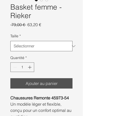
Basket femme -
Rieker
Prix
Prix
 79,00 € 
63,20 €
original
promotionnel
Taille
*
Quantité
*
Ajouter au panier
Chaussures Remonte 45973-54
Un modèle léger et flexible,
conçu pour un confort optimal au