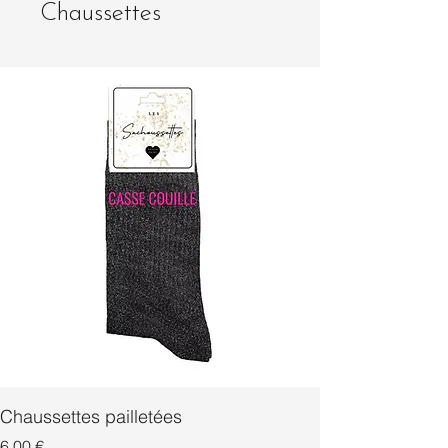
Chaussettes
Chaussettes pailletées
Prix
Prix
6,00 €