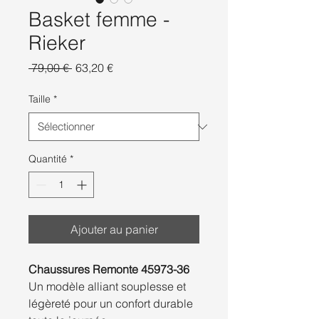
Basket femme -
Rieker
Prix
Prix
 79,00 € 
63,20 €
original
promotionnel
Taille
*
Quantité
*
Ajouter au panier
Chaussures Remonte 45973-36
Un modèle alliant souplesse et
légèreté pour un confort durable