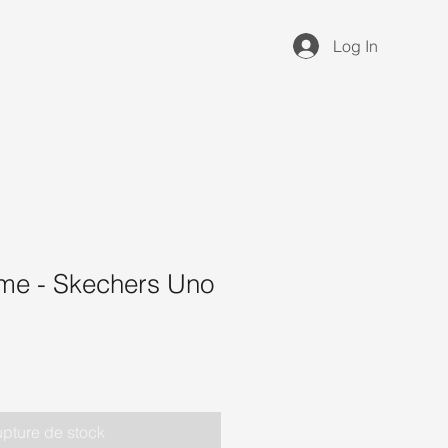
Log In
me - Skechers Uno
pture de stock