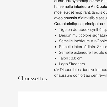
durabuck synthétique
orné du d
La
semelle intérieure Air-Co
moelleux et respirant, tandis q
avec coussin d’air visible
assur
Caractéristiques principales :
Tige en durabuck synthétiq
Design multicolore signatur
Semelle intérieure Air-Coo
Semelle intermédiaire Skech-
Semelle extérieure flexible 
Talon : 3,8 cm
Logo Skechers
👉 Disponibles dans votre bo
chaussure confort au centre-vi
Chaussettes