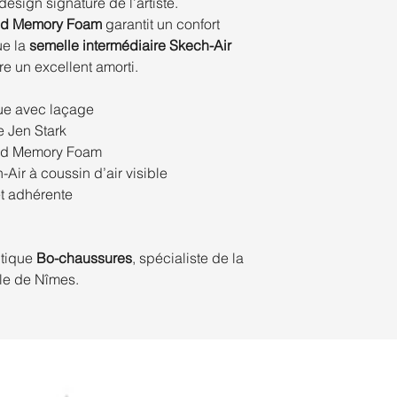
esign signature de l’artiste.
oled Memory Foam
garantit un confort
ue la
semelle intermédiaire Skech-Air
e un excellent amorti.
ue avec laçage
e Jen Stark
led Memory Foam
Air à coussin d’air visible
et adhérente
utique
Bo-chaussures
, spécialiste de la
lle de Nîmes.