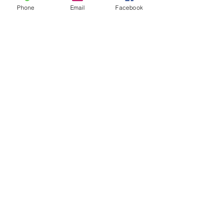
Phone
Email
Facebook
Ajouter au panier
livraison
Livraison gratuite à partir
de
59€