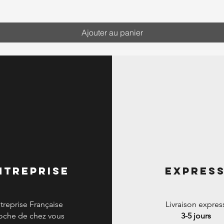
Ajouter au panier
ntreprise
expres
treprise Française
Livraison expres
oche de chez vous
3-5 jours