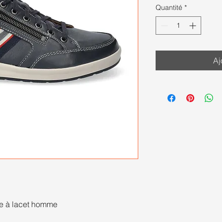
Quantité
*
Aj
re à lacet homme