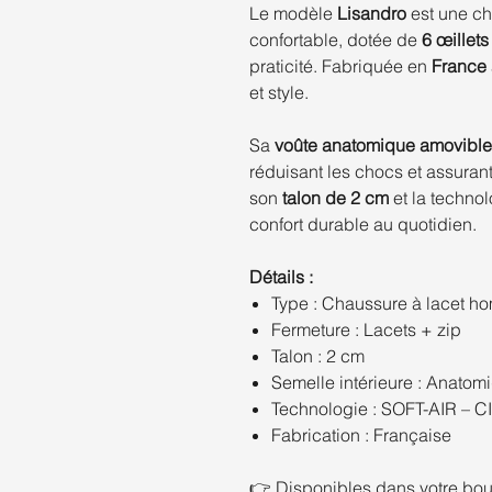
Le modèle
Lisandro
est une ch
confortable, dotée de
6 œillets
praticité. Fabriquée en
France
et style.
Sa
voûte anatomique amovible
réduisant les chocs et assuran
son
talon de 2 cm
et la techno
confort durable au quotidien.
Détails :
Type : Chaussure à lacet 
Fermeture : Lacets + zip
Talon : 2 cm
Semelle intérieure : Anatom
Technologie : SOFT-AIR – 
Fabrication : Française
👉 Disponibles dans votre bo