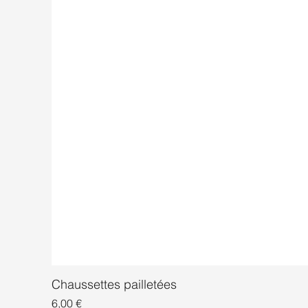
Chaussettes pailletées
Prix
6,00 €