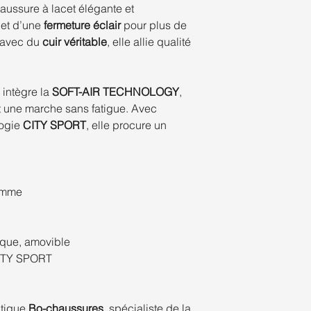
aussure à lacet élégante et
et d’une
fermeture éclair
pour plus de
avec du
cuir véritable
, elle allie qualité
intègre la
SOFT-AIR TECHNOLOGY
,
t une marche sans fatigue. Avec
logie
CITY SPORT
, elle procure un
homme
ique, amovible
CITY SPORT
utique
Bo-chaussures
, spécialiste de la