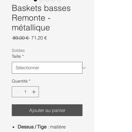
Baskets basses
Remonte -
métallique
Prix
Prix
 89,00 € 
71,20 €
original
promotionnel
Soldes
Taille
*
Quantité
*
Ajouter au panier
Dessus / Tige
: matière