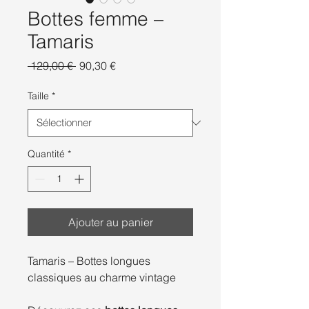
Bottes femme –
Tamaris
Prix
Prix
 129,00 € 
90,30 €
original
promotionnel
Taille
*
Quantité
*
Ajouter au panier
Tamaris – Bottes longues
classiques au charme vintage