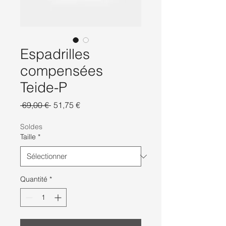
Espadrilles
compensées
Teide-P
Prix
Prix
 69,00 € 
51,75 €
original
promotionnel
Soldes
Taille
*
Quantité
*