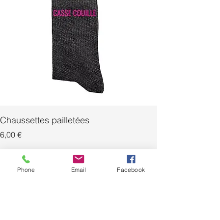
Chaussettes pailletées
Prix
Prix
6,00 €
Ajouter au panier
Phone
Email
Facebook