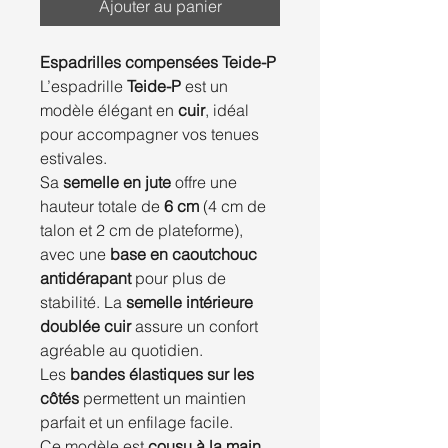
Ajouter au panier
Espadrilles compensées Teide-P
L’espadrille
Teide-P
est un
modèle élégant en
cuir
, idéal
pour accompagner vos tenues
estivales.
Sa
semelle en jute
offre une
hauteur totale de
6 cm
(4 cm de
talon et 2 cm de plateforme),
avec une
base en caoutchouc
antidérapant
pour plus de
stabilité. La
semelle intérieure
doublée cuir
assure un confort
agréable au quotidien.
Les
bandes élastiques sur les
côtés
permettent un maintien
parfait et un enfilage facile.
Ce modèle est
cousu à la main