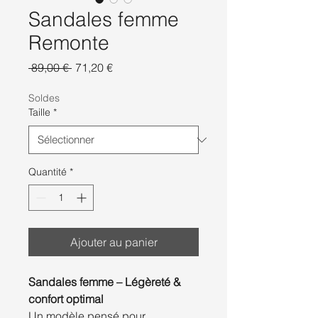
Sandales femme
Remonte
Prix
Prix
 89,00 € 
71,20 €
original
promotionnel
Soldes
Taille
*
Quantité
*
Ajouter au panier
Sandales femme – Légèreté &
confort optimal
Un modèle pensé pour