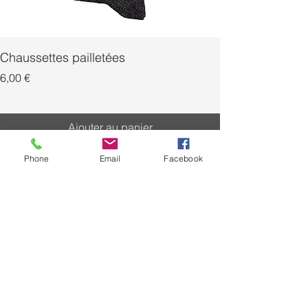
Chaussettes pailletées
Prix
Prix
6,00 €
Ajouter au panier
Phone
Email
Facebook
livraison
Livraison gratuite à partir