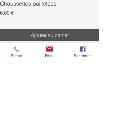
Chaussettes pailletées
Prix
Prix
6,00 €
Ajouter au panier
Phone
Email
Facebook
livraison
Livraison gratuite à partir
de
59€