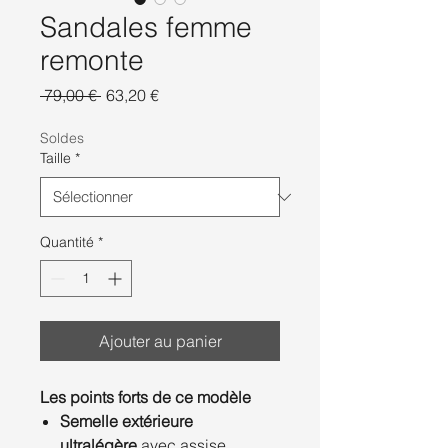
Sandales femme
remonte
Prix
Prix
 79,00 € 
63,20 €
original
promotionnel
Soldes
Taille
*
Quantité
*
Ajouter au panier
Les points forts de ce modèle
Semelle extérieure
ultralégère
avec assise