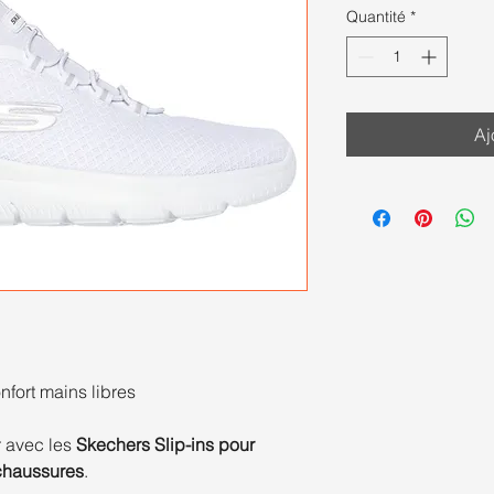
Quantité
*
Aj
fort mains libres
r avec les
Skechers Slip-ins pour
chaussures
.