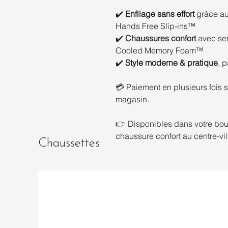
✔️
Enfilage sans effort
grâce au 
Hands Free Slip-ins™
✔️
Chaussures confort
avec sem
Cooled Memory Foam™
✔️
Style moderne & pratique
, 
💳 Paiement en plusieurs fois sa
magasin.
👉 Disponibles dans votre bo
chaussure confort au centre-vi
Chaussettes