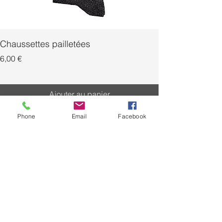
Chaussettes pailletées
Prix
Prix
6,00 €
Ajouter au panier
Phone
Email
Facebook
livraison
Livraison gratuite à partir