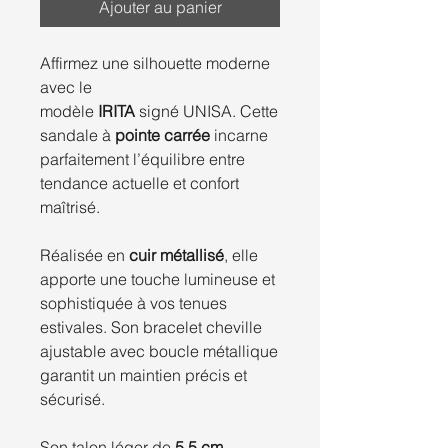
Ajouter au panier
Affirmez une silhouette moderne
avec le
modèle
IRITA
signé UNISA. Cette
sandale à
pointe carrée
incarne
parfaitement l’équilibre entre
tendance actuelle et confort
maîtrisé.
Réalisée en
cuir métallisé
, elle
apporte une touche lumineuse et
sophistiquée à vos tenues
estivales. Son bracelet cheville
ajustable avec boucle métallique
garantit un maintien précis et
sécurisé.
Son talon léger de
5,5 cm
,