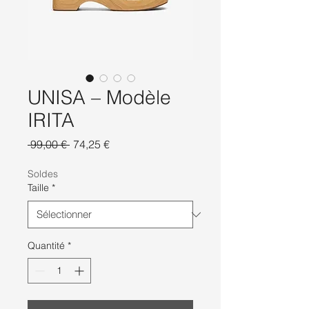
UNISA – Modèle
IRITA
Prix
Prix
 99,00 € 
74,25 €
original
promotionnel
Soldes
Taille
*
Quantité
*